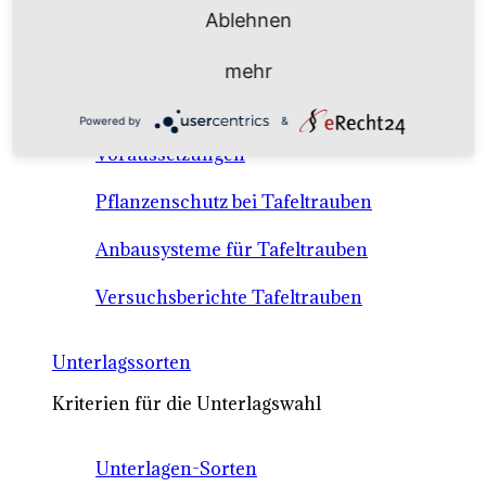
Anbausysteme & Recht
Ablehnen
mehr
Tafeltrauben A-Z Sortenbeschreibungen
Powered by
&
Tafeltraubenanbau - rechtliche
Voraussetzungen
Pflanzenschutz bei Tafeltrauben
Anbausysteme für Tafeltrauben
Versuchsberichte Tafeltrauben
Unterlagssorten
Kriterien für die Unterlagswahl
Unterlagen-Sorten