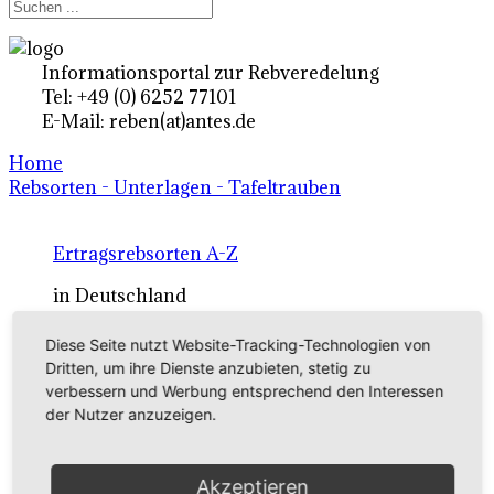
Informationsportal zur Rebveredelung
Tel: +49 (0) 6252 77101
E-Mail: reben(at)antes.de
Home
Rebsorten - Unterlagen - Tafeltrauben
Ertragsrebsorten A-Z
in Deutschland
Diese Seite nutzt Website-Tracking-Technologien von
Rebsorten international
Dritten, um ihre Dienste anzubieten, stetig zu
verbessern und Werbung entsprechend den Interessen
externe Links
der Nutzer anzuzeigen.
Tafeltraubensorten
Akzeptieren