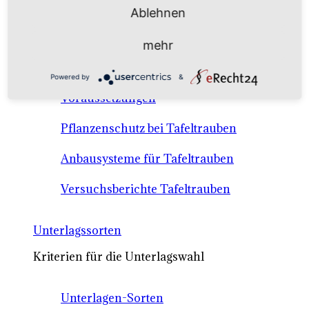
Anbausysteme & Recht
Ablehnen
mehr
Tafeltrauben A-Z Sortenbeschreibungen
Powered by
&
Tafeltraubenanbau - rechtliche
Voraussetzungen
Pflanzenschutz bei Tafeltrauben
Anbausysteme für Tafeltrauben
Versuchsberichte Tafeltrauben
Unterlagssorten
Kriterien für die Unterlagswahl
Unterlagen-Sorten