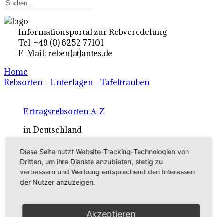
Informationsportal zur Rebveredelung
Tel: +49 (0) 6252 77101
E-Mail: reben(at)antes.de
Home
Rebsorten - Unterlagen - Tafeltrauben
Ertragsrebsorten A-Z
in Deutschland
Diese Seite nutzt Website-Tracking-Technologien von
Rebsorten international
Dritten, um ihre Dienste anzubieten, stetig zu
verbessern und Werbung entsprechend den Interessen
externe Links
der Nutzer anzuzeigen.
Tafeltraubensorten
Akzeptieren