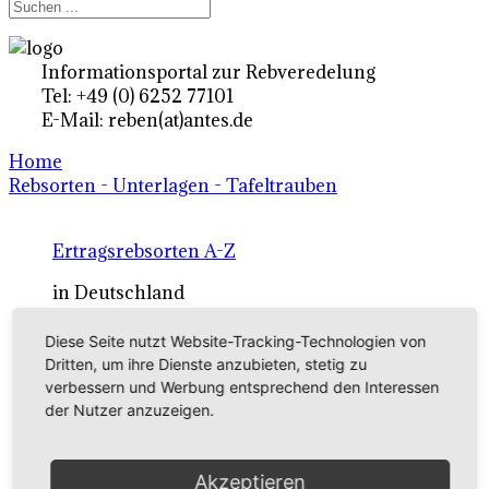
Informationsportal zur Rebveredelung
Tel: +49 (0) 6252 77101
E-Mail: reben(at)antes.de
Home
Rebsorten - Unterlagen - Tafeltrauben
Ertragsrebsorten A-Z
in Deutschland
Diese Seite nutzt Website-Tracking-Technologien von
Rebsorten international
Dritten, um ihre Dienste anzubieten, stetig zu
verbessern und Werbung entsprechend den Interessen
externe Links
der Nutzer anzuzeigen.
Tafeltraubensorten
Akzeptieren