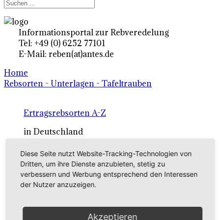
Informationsportal zur Rebveredelung
Tel: +49 (0) 6252 77101
E-Mail: reben(at)antes.de
Home
Rebsorten - Unterlagen - Tafeltrauben
Ertragsrebsorten A-Z
in Deutschland
Diese Seite nutzt Website-Tracking-Technologien von
Rebsorten international
Dritten, um ihre Dienste anzubieten, stetig zu
verbessern und Werbung entsprechend den Interessen
externe Links
der Nutzer anzuzeigen.
Tafeltraubensorten
Akzeptieren