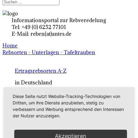
Informationsportal zur Rebveredelung
Tel: +49 (0) 6252 77101
E-Mail: reben(at)antes.de
Home
Rebsorten - Unterlagen - Tafeltrauben
Ertragsrebsorten A-Z
in Deutschland
Diese Seite nutzt Website-Tracking-Technologien von
Rebsorten international
Dritten, um ihre Dienste anzubieten, stetig zu
verbessern und Werbung entsprechend den Interessen
externe Links
der Nutzer anzuzeigen.
Tafeltraubensorten
Akzeptieren