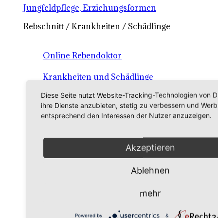
Jungfeldpflege, Erziehungsformen
Rebschnitt / Krankheiten / Schädlinge
Online Rebendoktor
Krankheiten und Schädlinge
Diese Seite nutzt Website-Tracking-Technologien von D
Virtueller Rebschnittkurs
ihre Dienste anzubieten, stetig zu verbessern und Wer
entsprechend den Interessen der Nutzer anzuzeigen.
Bücher
Software - Schlagkartei
Akzeptieren
Rebschnitt in Junganalagen (Link zur LVWO
Ablehnen
Weinsberg)
mehr
Erziehungsformen der Rebe (externer Link)
Der sanfte Rebschnitt (Link zur LVWO
Powered by
&