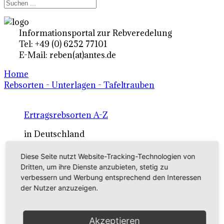
Informationsportal zur Rebveredelung
Tel: +49 (0) 6252 77101
E-Mail: reben(at)antes.de
Home
Rebsorten - Unterlagen - Tafeltrauben
Ertragsrebsorten A-Z
in Deutschland
Diese Seite nutzt Website-Tracking-Technologien von
Rebsorten international
Dritten, um ihre Dienste anzubieten, stetig zu
verbessern und Werbung entsprechend den Interessen
externe Links
der Nutzer anzuzeigen.
Tafeltraubensorten
Akzeptieren