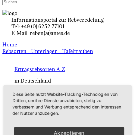
Informationsportal zur Rebveredelung
Tel: +49 (0) 6252 77101
E-Mail: reben(at)antes.de
Home
Rebsorten - Unterlagen - Tafeltrauben
Ertragsrebsorten A-Z
in Deutschland
Diese Seite nutzt Website-Tracking-Technologien von
Rebsorten international
Dritten, um ihre Dienste anzubieten, stetig zu
verbessern und Werbung entsprechend den Interessen
externe Links
der Nutzer anzuzeigen.
Tafeltraubensorten
Akzeptieren