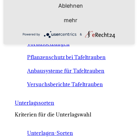
Anbausysteme & Recht
Ablehnen
mehr
Tafeltrauben A-Z Sortenbeschreibungen
Powered by
&
Tafeltraubenanbau - rechtliche
Voraussetzungen
Pflanzenschutz bei Tafeltrauben
Anbausysteme für Tafeltrauben
Versuchsberichte Tafeltrauben
Unterlagssorten
Kriterien für die Unterlagswahl
Unterlagen-Sorten