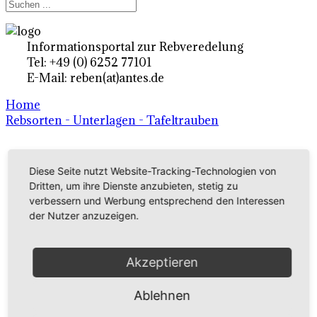
Informationsportal zur Rebveredelung
Tel: +49 (0) 6252 77101
E-Mail: reben(at)antes.de
Home
Rebsorten - Unterlagen - Tafeltrauben
Ertragsrebsorten A-Z
Diese Seite nutzt Website-Tracking-Technologien von
Dritten, um ihre Dienste anzubieten, stetig zu
in Deutschland
verbessern und Werbung entsprechend den Interessen
der Nutzer anzuzeigen.
Rebsorten international
externe Links
Akzeptieren
Ablehnen
Tafeltraubensorten