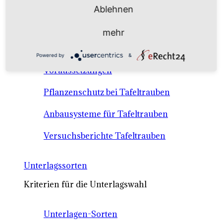
Anbausysteme & Recht
Ablehnen
mehr
Tafeltrauben A-Z Sortenbeschreibungen
Powered by
&
Tafeltraubenanbau - rechtliche
Voraussetzungen
Pflanzenschutz bei Tafeltrauben
Anbausysteme für Tafeltrauben
Versuchsberichte Tafeltrauben
Unterlagssorten
Kriterien für die Unterlagswahl
Unterlagen-Sorten