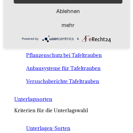
Anbausysteme & Recht
Ablehnen
Tafeltrauben A-Z Sortenbeschreibungen
mehr
Tafeltraubenanbau - rechtliche
Powered by
&
Voraussetzungen
Pflanzenschutz bei Tafeltrauben
Anbausysteme für Tafeltrauben
Versuchsberichte Tafeltrauben
Unterlagssorten
Kriterien für die Unterlagswahl
Unterlagen-Sorten