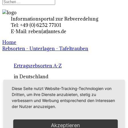
Informationsportal zur Rebveredelung
Tel: +49 (0) 6252 77101
E-Mail: reben(at)antes.de
Home
Rebsorten - Unterlagen - Tafeltrauben
Ertragsrebsorten A-Z
in Deutschland
Diese Seite nutzt Website-Tracking-Technologien von
Rebsorten international
Dritten, um ihre Dienste anzubieten, stetig zu
verbessern und Werbung entsprechend den Interessen
externe Links
der Nutzer anzuzeigen.
Tafeltraubensorten
Akzeptieren