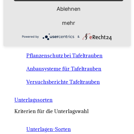
Anbausysteme & Recht
Ablehnen
Tafeltrauben A-Z Sortenbeschreibungen
mehr
Tafeltraubenanbau - rechtliche
Powered by
&
Voraussetzungen
Pflanzenschutz bei Tafeltrauben
Anbausysteme für Tafeltrauben
Versuchsberichte Tafeltrauben
Unterlagssorten
Kriterien für die Unterlagswahl
Unterlagen-Sorten