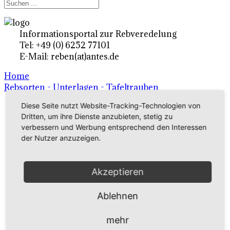
Informationsportal zur Rebveredelung
Tel: +49 (0) 6252 77101
E-Mail: reben(at)antes.de
Home
Rebsorten - Unterlagen - Tafeltrauben
Diese Seite nutzt Website-Tracking-Technologien von
Dritten, um ihre Dienste anzubieten, stetig zu
Ertragsrebsorten A-Z
verbessern und Werbung entsprechend den Interessen
in Deutschland
der Nutzer anzuzeigen.
Rebsorten international
Akzeptieren
externe Links
Ablehnen
Tafeltraubensorten
mehr