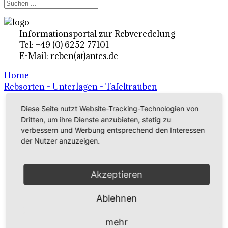
Informationsportal zur Rebveredelung
Tel: +49 (0) 6252 77101
E-Mail: reben(at)antes.de
Home
Rebsorten - Unterlagen - Tafeltrauben
Diese Seite nutzt Website-Tracking-Technologien von
Ertragsrebsorten A-Z
Dritten, um ihre Dienste anzubieten, stetig zu
verbessern und Werbung entsprechend den Interessen
in Deutschland
der Nutzer anzuzeigen.
Rebsorten international
Akzeptieren
externe Links
Ablehnen
Tafeltraubensorten
mehr