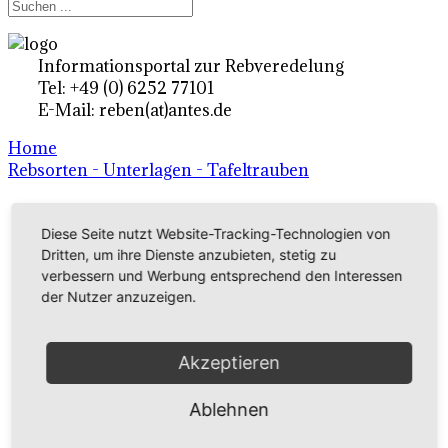
Informationsportal zur Rebveredelung
Tel: +49 (0) 6252 77101
E-Mail: reben(at)antes.de
Home
Rebsorten - Unterlagen - Tafeltrauben
Ertragsrebsorten A-Z
Diese Seite nutzt Website-Tracking-Technologien von
Dritten, um ihre Dienste anzubieten, stetig zu
in Deutschland
verbessern und Werbung entsprechend den Interessen
der Nutzer anzuzeigen.
Rebsorten international
Akzeptieren
externe Links
Ablehnen
Tafeltraubensorten