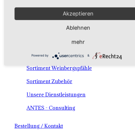
Verkaufssortiment Keltertrauben & Tafeltrauben
Akzeptieren
Material / Dienstleistungen /Consulting
Ablehnen
Sortiment Keltertraubensorten
mehr
Sortiment Tafeltrauben
Powered by
&
Sortiment Weinbergspfähle
Sortiment Zubehör
Unsere Dienstleistungen
ANTES - Consulting
Bestellung / Kontakt