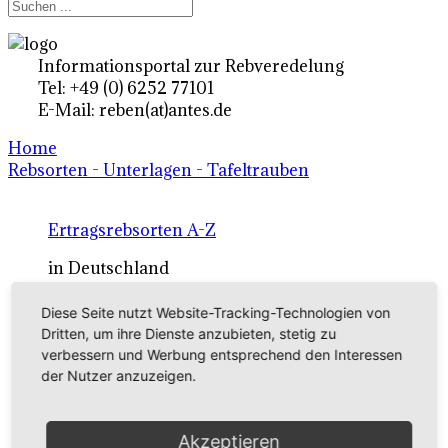
Informationsportal zur Rebveredelung
Tel: +49 (0) 6252 77101
E-Mail: reben(at)antes.de
Home
Rebsorten - Unterlagen - Tafeltrauben
Ertragsrebsorten A-Z
in Deutschland
Diese Seite nutzt Website-Tracking-Technologien von
Rebsorten international
Dritten, um ihre Dienste anzubieten, stetig zu
verbessern und Werbung entsprechend den Interessen
externe Links
der Nutzer anzuzeigen.
Tafeltraubensorten
Akzeptieren