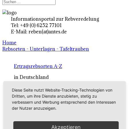
Informationsportal zur Rebveredelung
Tel: +49 (0) 6252 77101
E-Mail: reben(at)antes.de
Home
Rebsorten - Unterlagen - Tafeltrauben
Ertragsrebsorten A-Z
in Deutschland
Diese Seite nutzt Website-Tracking-Technologien von
Rebsorten international
Dritten, um ihre Dienste anzubieten, stetig zu
verbessern und Werbung entsprechend den Interessen
externe Links
der Nutzer anzuzeigen.
Tafeltraubensorten
Akzeptieren