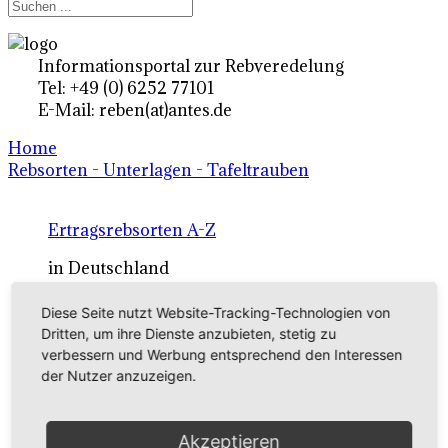
Informationsportal zur Rebveredelung
Tel: +49 (0) 6252 77101
E-Mail: reben(at)antes.de
Home
Rebsorten - Unterlagen - Tafeltrauben
Ertragsrebsorten A-Z
in Deutschland
Diese Seite nutzt Website-Tracking-Technologien von
Rebsorten international
Dritten, um ihre Dienste anzubieten, stetig zu
verbessern und Werbung entsprechend den Interessen
externe Links
der Nutzer anzuzeigen.
Tafeltraubensorten
Akzeptieren