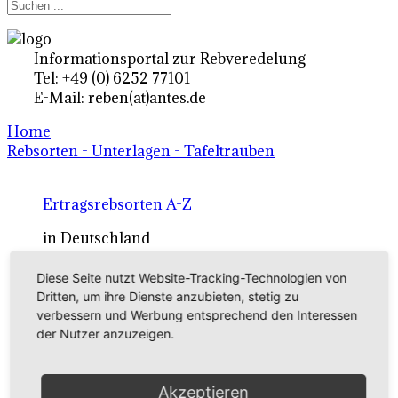
Informationsportal zur Rebveredelung
Tel: +49 (0) 6252 77101
E-Mail: reben(at)antes.de
Home
Rebsorten - Unterlagen - Tafeltrauben
Ertragsrebsorten A-Z
in Deutschland
Diese Seite nutzt Website-Tracking-Technologien von
Rebsorten international
Dritten, um ihre Dienste anzubieten, stetig zu
verbessern und Werbung entsprechend den Interessen
externe Links
der Nutzer anzuzeigen.
Tafeltraubensorten
Akzeptieren