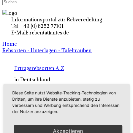
Informationsportal zur Rebveredelung
Tel: +49 (0) 6252 77101
E-Mail: reben(at)antes.de
Home
Rebsorten - Unterlagen - Tafeltrauben
Ertragsrebsorten A-Z
in Deutschland
Diese Seite nutzt Website-Tracking-Technologien von
Rebsorten international
Dritten, um ihre Dienste anzubieten, stetig zu
verbessern und Werbung entsprechend den Interessen
externe Links
der Nutzer anzuzeigen.
Tafeltraubensorten
Akzeptieren