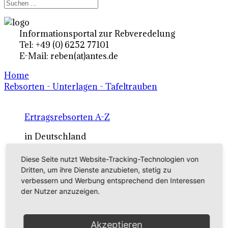
Informationsportal zur Rebveredelung
Tel: +49 (0) 6252 77101
E-Mail: reben(at)antes.de
Home
Rebsorten - Unterlagen - Tafeltrauben
Ertragsrebsorten A-Z
in Deutschland
Diese Seite nutzt Website-Tracking-Technologien von
Rebsorten international
Dritten, um ihre Dienste anzubieten, stetig zu
verbessern und Werbung entsprechend den Interessen
externe Links
der Nutzer anzuzeigen.
Tafeltraubensorten
Akzeptieren