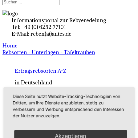
Informationsportal zur Rebveredelung
Tel: +49 (0) 6252 77101
E-Mail: reben(at)antes.de
Home
Rebsorten - Unterlagen - Tafeltrauben
Ertragsrebsorten A-Z
in Deutschland
Diese Seite nutzt Website-Tracking-Technologien von
Rebsorten international
Dritten, um ihre Dienste anzubieten, stetig zu
verbessern und Werbung entsprechend den Interessen
externe Links
der Nutzer anzuzeigen.
Tafeltraubensorten
Akzeptieren