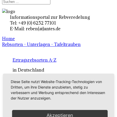
Informationsportal zur Rebveredelung
Tel: +49 (0) 6252 77101
E-Mail: reben(at)antes.de
Home
Rebsorten - Unterlagen - Tafeltrauben
Ertragsrebsorten A-Z
in Deutschland
Diese Seite nutzt Website-Tracking-Technologien von
Rebsorten international
Dritten, um ihre Dienste anzubieten, stetig zu
verbessern und Werbung entsprechend den Interessen
externe Links
der Nutzer anzuzeigen.
Tafeltraubensorten
Akzeptieren