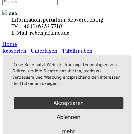
Informationsportal zur Rebveredelung
Tel: +49 (0) 6252 77101
E-Mail: reben(at)antes.de
Home
Rebsorten - Unterlagen - Tafeltrauben
Diese Seite nutzt Website-Tracking-Technologien von
Ertragsrebsorten A-Z
Dritten, um ihre Dienste anzubieten, stetig zu
verbessern und Werbung entsprechend den Interessen
in Deutschland
der Nutzer anzuzeigen.
Rebsorten international
Akzeptieren
externe Links
Ablehnen
Tafeltraubensorten
mehr