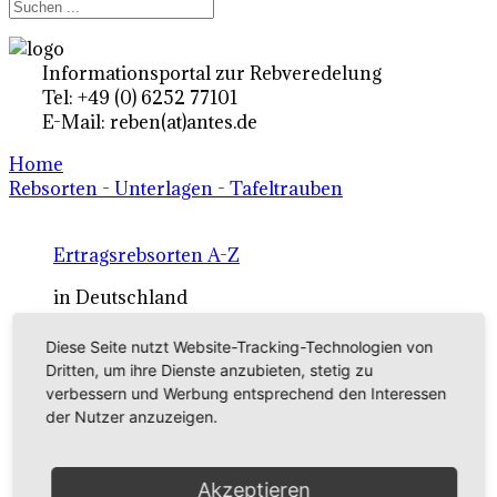
Informationsportal zur Rebveredelung
Tel: +49 (0) 6252 77101
E-Mail: reben(at)antes.de
Home
Rebsorten - Unterlagen - Tafeltrauben
Ertragsrebsorten A-Z
in Deutschland
Diese Seite nutzt Website-Tracking-Technologien von
Rebsorten international
Dritten, um ihre Dienste anzubieten, stetig zu
verbessern und Werbung entsprechend den Interessen
externe Links
der Nutzer anzuzeigen.
Tafeltraubensorten
Akzeptieren