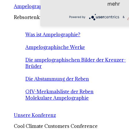
mehr
Ampelographie
Rebsortenkunde / Abstammung / Grundlagen
Powered by
&
Was ist Ampelographie?
Ampelographische Werke
Die ampelographischen Bilder der Kreuzer-
Brüder
Die Abstammung der Reben
OIV-Merkmalsliste der Reben
Molekulare Ampelographie
Unsere Konferenz
Cool Climate Customers Conference