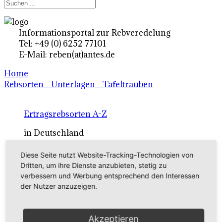
Informationsportal zur Rebveredelung
Tel: +49 (0) 6252 77101
E-Mail: reben(at)antes.de
Home
Rebsorten - Unterlagen - Tafeltrauben
Ertragsrebsorten A-Z
in Deutschland
Diese Seite nutzt Website-Tracking-Technologien von
Rebsorten international
Dritten, um ihre Dienste anzubieten, stetig zu
verbessern und Werbung entsprechend den Interessen
externe Links
der Nutzer anzuzeigen.
Tafeltraubensorten
Akzeptieren