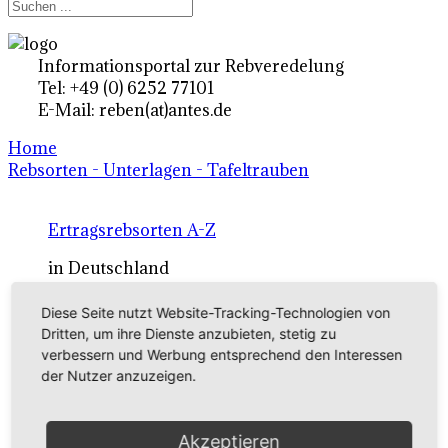
Informationsportal zur Rebveredelung
Tel: +49 (0) 6252 77101
E-Mail: reben(at)antes.de
Home
Rebsorten - Unterlagen - Tafeltrauben
Ertragsrebsorten A-Z
in Deutschland
Diese Seite nutzt Website-Tracking-Technologien von
Rebsorten international
Dritten, um ihre Dienste anzubieten, stetig zu
verbessern und Werbung entsprechend den Interessen
externe Links
der Nutzer anzuzeigen.
Tafeltraubensorten
Akzeptieren