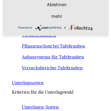
Anbausysteme & Recht
Ablehnen
mehr
Tafeltrauben A-Z Sortenbeschreibungen
Powered by
&
Tafeltraubenanbau - rechtliche
Voraussetzungen
Pflanzenschutz bei Tafeltrauben
Anbausysteme für Tafeltrauben
Versuchsberichte Tafeltrauben
Unterlagssorten
Kriterien für die Unterlagswahl
Unterlagen-Sorten