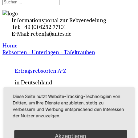
Informationsportal zur Rebveredelung
Tel: +49 (0) 6252 77101
E-Mail: reben(at)antes.de
Home
Rebsorten - Unterlagen - Tafeltrauben
Ertragsrebsorten A-Z
in Deutschland
Diese Seite nutzt Website-Tracking-Technologien von
Rebsorten international
Dritten, um ihre Dienste anzubieten, stetig zu
verbessern und Werbung entsprechend den Interessen
externe Links
der Nutzer anzuzeigen.
Tafeltraubensorten
Akzeptieren