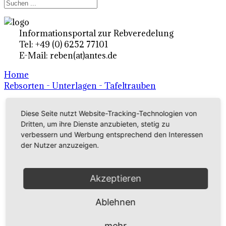
Informationsportal zur Rebveredelung
Tel: +49 (0) 6252 77101
E-Mail: reben(at)antes.de
Home
Rebsorten - Unterlagen - Tafeltrauben
Diese Seite nutzt Website-Tracking-Technologien von
Ertragsrebsorten A-Z
Dritten, um ihre Dienste anzubieten, stetig zu
in Deutschland
verbessern und Werbung entsprechend den Interessen
der Nutzer anzuzeigen.
Rebsorten international
Akzeptieren
externe Links
Ablehnen
Tafeltraubensorten
mehr