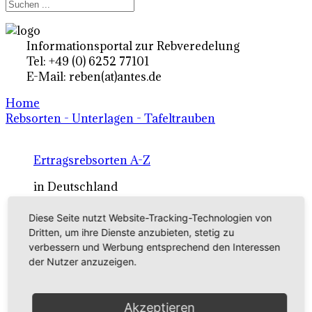
Informationsportal zur Rebveredelung
Tel: +49 (0) 6252 77101
E-Mail: reben(at)antes.de
Home
Rebsorten - Unterlagen - Tafeltrauben
Ertragsrebsorten A-Z
in Deutschland
Diese Seite nutzt Website-Tracking-Technologien von
Rebsorten international
Dritten, um ihre Dienste anzubieten, stetig zu
verbessern und Werbung entsprechend den Interessen
externe Links
der Nutzer anzuzeigen.
Tafeltraubensorten
Akzeptieren