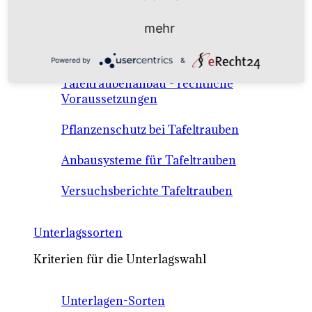
Anbausysteme & Recht
mehr
Tafeltrauben A-Z Sortenbeschreibungen
Powered by
&
Tafeltraubenanbau - rechtliche
Voraussetzungen
Pflanzenschutz bei Tafeltrauben
Anbausysteme für Tafeltrauben
Versuchsberichte Tafeltrauben
Unterlagssorten
Kriterien für die Unterlagswahl
Unterlagen-Sorten