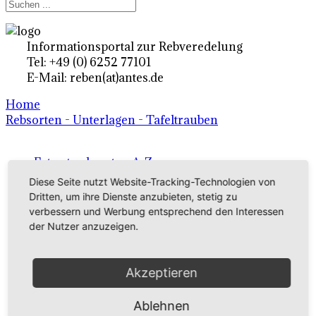
Informationsportal zur Rebveredelung
Tel: +49 (0) 6252 77101
E-Mail: reben(at)antes.de
Home
Rebsorten - Unterlagen - Tafeltrauben
Ertragsrebsorten A-Z
Diese Seite nutzt Website-Tracking-Technologien von
in Deutschland
Dritten, um ihre Dienste anzubieten, stetig zu
verbessern und Werbung entsprechend den Interessen
der Nutzer anzuzeigen.
Rebsorten international
externe Links
Akzeptieren
Tafeltraubensorten
Ablehnen