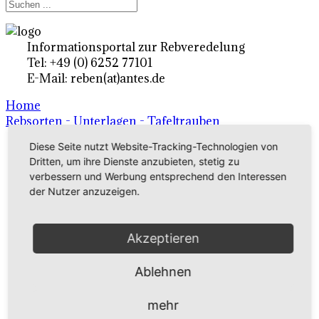
Informationsportal zur Rebveredelung
Tel: +49 (0) 6252 77101
E-Mail: reben(at)antes.de
Home
Rebsorten - Unterlagen - Tafeltrauben
Diese Seite nutzt Website-Tracking-Technologien von
Dritten, um ihre Dienste anzubieten, stetig zu
Ertragsrebsorten A-Z
verbessern und Werbung entsprechend den Interessen
in Deutschland
der Nutzer anzuzeigen.
Rebsorten international
Akzeptieren
externe Links
Ablehnen
Tafeltraubensorten
mehr