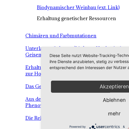
Biodynamischer Weinbau (ext. Link)
Erhaltung genetischer Ressourcen
Chimären und Farbmutationen
Unterlagenzüchtung (Link zur Hochschule
Geisenheim)
Diese Seite nutzt Website-Tracking-Techn
ihre Dienste anzubieten, stetig zu verbe
Erhaltungszüchtung / Klonzüchtung (Link
entsprechend den Interessen der Nutzer 
zur Hochschule Geisenheim)
Das Genom der Rebe
Akzeptieren
Aus der Forschung (externer Link:
Ablehnen
Phenovines)
mehr
Die Reise in Innere der Rebe
Powered by
&