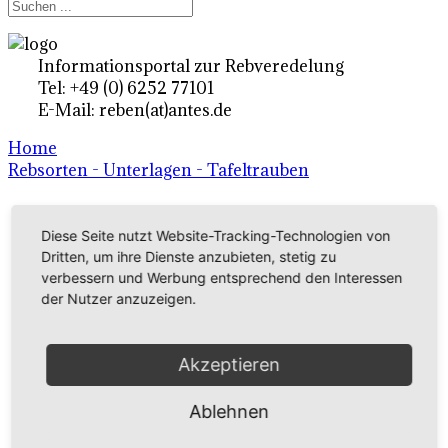
Informationsportal zur Rebveredelung
Tel: +49 (0) 6252 77101
E-Mail: reben(at)antes.de
Home
Rebsorten - Unterlagen - Tafeltrauben
Ertragsrebsorten A-Z
Diese Seite nutzt Website-Tracking-Technologien von
Dritten, um ihre Dienste anzubieten, stetig zu
in Deutschland
verbessern und Werbung entsprechend den Interessen
der Nutzer anzuzeigen.
Rebsorten international
Akzeptieren
externe Links
Ablehnen
Tafeltraubensorten