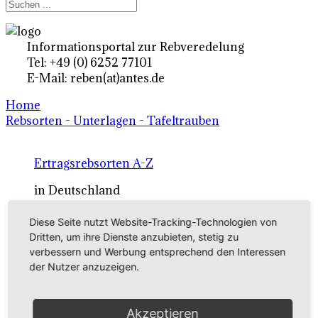
Informationsportal zur Rebveredelung
Tel: +49 (0) 6252 77101
E-Mail: reben(at)antes.de
Home
Rebsorten - Unterlagen - Tafeltrauben
Ertragsrebsorten A-Z
in Deutschland
Diese Seite nutzt Website-Tracking-Technologien von
Rebsorten international
Dritten, um ihre Dienste anzubieten, stetig zu
verbessern und Werbung entsprechend den Interessen
externe Links
der Nutzer anzuzeigen.
Tafeltraubensorten
Akzeptieren