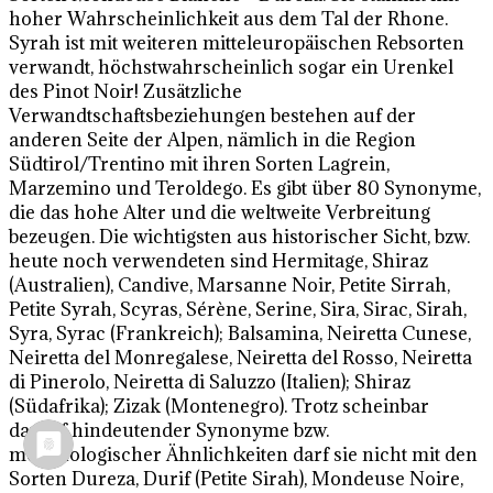
hoher Wahrscheinlichkeit aus dem Tal der Rhone.
Syrah ist mit weiteren mitteleuropäischen Rebsorten
verwandt, höchstwahrscheinlich sogar ein Urenkel
des Pinot Noir! Zusätzliche
Verwandtschaftsbeziehungen bestehen auf der
anderen Seite der Alpen, nämlich in die Region
Südtirol/Trentino mit ihren Sorten Lagrein,
Marzemino und Teroldego. Es gibt über 80 Synonyme,
die das hohe Alter und die weltweite Verbreitung
bezeugen. Die wichtigsten aus historischer Sicht, bzw.
heute noch verwendeten sind Hermitage, Shiraz
(Australien), Candive, Marsanne Noir, Petite Sirrah,
Petite Syrah, Scyras, Sérène, Serine, Sira, Sirac, Sirah,
Syra, Syrac (Frankreich); Balsamina, Neiretta Cunese,
Neiretta del Monregalese, Neiretta del Rosso, Neiretta
di Pinerolo, Neiretta di Saluzzo (Italien); Shiraz
(Südafrika); Zizak (Montenegro). Trotz scheinbar
darauf hindeutender Synonyme bzw.
morphologischer Ähnlichkeiten darf sie nicht mit den
Sorten Dureza, Durif (Petite Sirah), Mondeuse Noire,