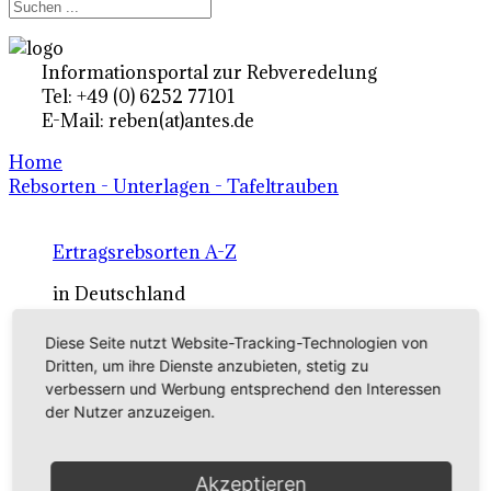
Informationsportal zur Rebveredelung
Tel: +49 (0) 6252 77101
E-Mail: reben(at)antes.de
Home
Rebsorten - Unterlagen - Tafeltrauben
Ertragsrebsorten A-Z
in Deutschland
Diese Seite nutzt Website-Tracking-Technologien von
Rebsorten international
Dritten, um ihre Dienste anzubieten, stetig zu
verbessern und Werbung entsprechend den Interessen
externe Links
der Nutzer anzuzeigen.
Tafeltraubensorten
Akzeptieren