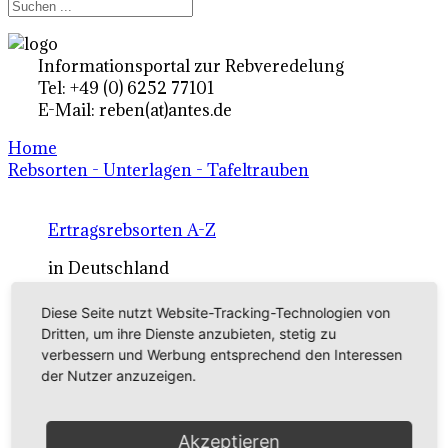
Informationsportal zur Rebveredelung
Tel: +49 (0) 6252 77101
E-Mail: reben(at)antes.de
Home
Rebsorten - Unterlagen - Tafeltrauben
Ertragsrebsorten A-Z
in Deutschland
Diese Seite nutzt Website-Tracking-Technologien von
Rebsorten international
Dritten, um ihre Dienste anzubieten, stetig zu
verbessern und Werbung entsprechend den Interessen
externe Links
der Nutzer anzuzeigen.
Tafeltraubensorten
Akzeptieren