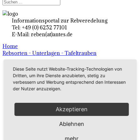
Informationsportal zur Rebveredelung
Tel: +49 (0) 6252 77101
E-Mail: reben(at)antes.de
Home
Rebsorten - Unterlagen - Tafeltrauben
Diese Seite nutzt Website-Tracking-Technologien von
Ertragsrebsorten A-Z
Dritten, um ihre Dienste anzubieten, stetig zu
verbessern und Werbung entsprechend den Interessen
in Deutschland
der Nutzer anzuzeigen.
Rebsorten international
Akzeptieren
externe Links
Ablehnen
Tafeltraubensorten
mehr