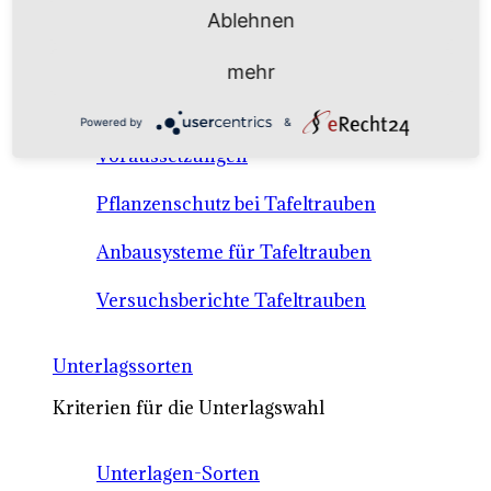
Anbausysteme & Recht
Ablehnen
mehr
Tafeltrauben A-Z Sortenbeschreibungen
Powered by
&
Tafeltraubenanbau - rechtliche
Voraussetzungen
Pflanzenschutz bei Tafeltrauben
Anbausysteme für Tafeltrauben
Versuchsberichte Tafeltrauben
Unterlagssorten
Kriterien für die Unterlagswahl
Unterlagen-Sorten