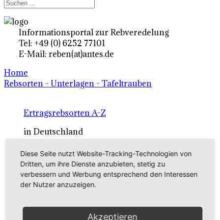
Informationsportal zur Rebveredelung
Tel: +49 (0) 6252 77101
E-Mail: reben(at)antes.de
Home
Rebsorten - Unterlagen - Tafeltrauben
Ertragsrebsorten A-Z
in Deutschland
Diese Seite nutzt Website-Tracking-Technologien von
Rebsorten international
Dritten, um ihre Dienste anzubieten, stetig zu
verbessern und Werbung entsprechend den Interessen
externe Links
der Nutzer anzuzeigen.
Tafeltraubensorten
Akzeptieren