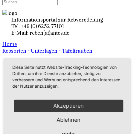
Informationsportal zur Rebveredelung
Tel: +49 (0) 6252 77101
E-Mail: reben(at)antes.de
Home
Rebsorten - Unterlagen - Tafeltrauben
Diese Seite nutzt Website-Tracking-Technologien von
Ertragsrebsorten A-Z
Dritten, um ihre Dienste anzubieten, stetig zu
in Deutschland
verbessern und Werbung entsprechend den Interessen
der Nutzer anzuzeigen.
Rebsorten international
Akzeptieren
externe Links
Ablehnen
Tafeltraubensorten
mehr