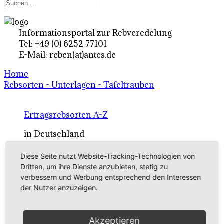
Informationsportal zur Rebveredelung
Tel: +49 (0) 6252 77101
E-Mail: reben(at)antes.de
Home
Rebsorten - Unterlagen - Tafeltrauben
Ertragsrebsorten A-Z
in Deutschland
Diese Seite nutzt Website-Tracking-Technologien von
Rebsorten international
Dritten, um ihre Dienste anzubieten, stetig zu
verbessern und Werbung entsprechend den Interessen
externe Links
der Nutzer anzuzeigen.
Tafeltraubensorten
Akzeptieren