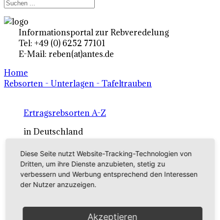
Informationsportal zur Rebveredelung
Tel: +49 (0) 6252 77101
E-Mail: reben(at)antes.de
Home
Rebsorten - Unterlagen - Tafeltrauben
Ertragsrebsorten A-Z
in Deutschland
Diese Seite nutzt Website-Tracking-Technologien von
Rebsorten international
Dritten, um ihre Dienste anzubieten, stetig zu
verbessern und Werbung entsprechend den Interessen
externe Links
der Nutzer anzuzeigen.
Tafeltraubensorten
Akzeptieren